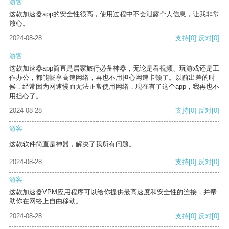
游客
这款加速器app的安全性很高，使用过程中不会泄露个人信息，让我非常
放心。
2024-08-28
支持
[0]
反对
[0]
游客
这款加速器app简直是居家旅行必备神器，无论是看视频、玩游戏还是工
作办公，都能畅享高速网络，再也不用担心网速卡顿了。以前出差的时
候，经常因为网速慢而无法正常使用网络，现在有了这个app，我再也不
用担心了。
2024-08-28
支持
[0]
反对
[0]
游客
这款软件简直是神器，解决了我所有问题。
2024-08-28
支持
[0]
反对
[0]
游客
这款加速器VPM应用程序可以给你提供最高速度和安全性的连接，并帮
助你在网络上自由移动。
2024-08-28
支持
[0]
反对
[0]