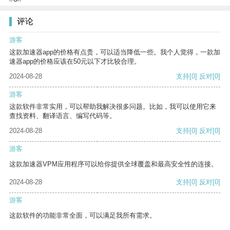
评论
游客
这款加速器app的价格有点贵，可以适当降低一些。我个人觉得，一款加
速器app的价格应该在50元以下才比较合理。
2024-08-28
支持
[0]
反对
[0]
游客
这款软件非常实用，可以帮助我解决很多问题。比如，我可以使用它来
查找资料、翻译语言、编写代码等。
2024-08-28
支持
[0]
反对
[0]
游客
这款加速器VPM应用程序可以给你提供全球覆盖和最高安全性的连接。
2024-08-28
支持
[0]
反对
[0]
游客
这款软件的功能非常全面，可以满足我所有需求。