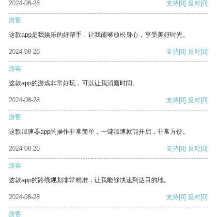
2024-08-28
支持
[0]
反对
[0]
游客
这款app是我娱乐的好帮手，让我能够放松身心，享受美好时光。
2024-08-28
支持
[0]
反对
[0]
游客
这款app的游戏非常好玩，可以让我消磨时间。
2024-08-28
支持
[0]
反对
[0]
游客
这款加速器app的操作非常简单，一键加速就能开启，非常方便。
2024-08-28
支持
[0]
反对
[0]
游客
这款app的路线规划非常精准，让我能够快速到达目的地。
2024-08-28
支持
[0]
反对
[0]
游客