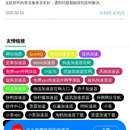
这款软件的售后服务非常好，遇到问题都能得到及时解决。
2025-02-15
支持
[0]
反对
[0]
友情链接
网站地图
QuickQ
旋风加速度器
旋风加速
坚果加速器
tiktok加速器
狗急加速器官网
免费vqn外网加速
小蓝鸟
优途加速器官网
风驰加速器
旋风加速器
免费vps加速器外网苹果版
旋风加速度器
快连加速器
快连加速器官网入口
原子加速器
快鸭加速器
快柠檬加速器
旋风加速度器
外网网址导航
软件中心
雷霆加速
狂飙加速器
哔咔漫画
小美
小美vpn
小美加速器
海鸥加速器下载
雷霆加速下载
海鸥加速度
雷霆加速版ins
雷霆加速
永久免费使用的加速器
下载