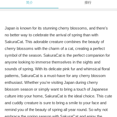
简介
排行
Japan is known for its stunning cherry blossoms, and there's
no better way to celebrate the arrival of spring than with
SakuraCat. This adorable creature combines the beauty of
cherry blossoms with the charm of a cat, creating a perfect
symbol of the season. SakuraCat is the perfect companion for
anyone looking to immerse themselves in the sights and
sounds of spring. With its delicate pink fur and whimsical floral
patterns, SakuraCat is a must-have for any cherry blossom
enthusiast. Whether you're visiting Japan during cherry
blossom season or simply want to bring a touch of Japanese
culture into your home, SakuraCat is the ideal choice. This cute
and cuddly creature is sure to bring a smile to your face and
remind you of the beauty of spring all year round. So why not
embrace the spring season with SakuraCat and enjoy the