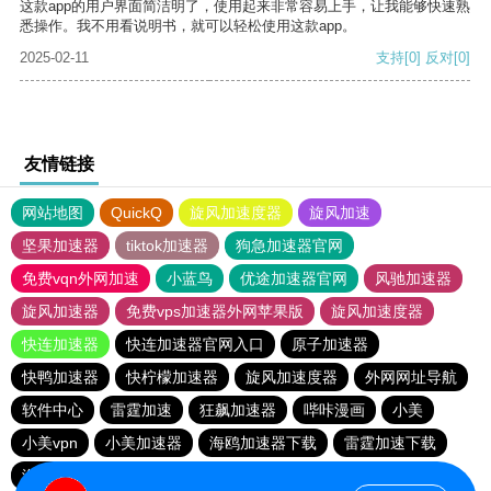
这款app的用户界面简洁明了，使用起来非常容易上手，让我能够快速熟
悉操作。我不用看说明书，就可以轻松使用这款app。
2025-02-11
支持
[0]
反对
[0]
友情链接
网站地图
QuickQ
旋风加速度器
旋风加速
坚果加速器
tiktok加速器
狗急加速器官网
免费vqn外网加速
小蓝鸟
优途加速器官网
风驰加速器
旋风加速器
免费vps加速器外网苹果版
旋风加速度器
快连加速器
快连加速器官网入口
原子加速器
快鸭加速器
快柠檬加速器
旋风加速度器
外网网址导航
软件中心
雷霆加速
狂飙加速器
哔咔漫画
小美
小美vpn
小美加速器
海鸥加速器下载
雷霆加速下载
海鸥加速度
雷霆加速版ins
雷霆加速