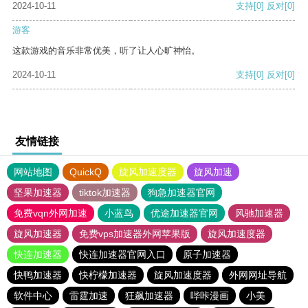
2024-10-11
支持
[0]
反对
[0]
游客
这款游戏的音乐非常优美，听了让人心旷神怡。
2024-10-11
支持
[0]
反对
[0]
友情链接
网站地图
QuickQ
旋风加速度器
旋风加速
坚果加速器
tiktok加速器
狗急加速器官网
免费vqn外网加速
小蓝鸟
优途加速器官网
风驰加速器
旋风加速器
免费vps加速器外网苹果版
旋风加速度器
快连加速器
快连加速器官网入口
原子加速器
快鸭加速器
快柠檬加速器
旋风加速度器
外网网址导航
软件中心
雷霆加速
狂飙加速器
哔咔漫画
小美