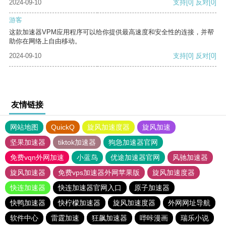
2024-09-10
支持
[0]
反对
[0]
游客
这款加速器VPM应用程序可以给你提供最高速度和安全性的连接，并帮
助你在网络上自由移动。
2024-09-10
支持
[0]
反对
[0]
友情链接
网站地图
QuickQ
旋风加速度器
旋风加速
坚果加速器
tiktok加速器
狗急加速器官网
免费vqn外网加速
小蓝鸟
优途加速器官网
风驰加速器
旋风加速器
免费vps加速器外网苹果版
旋风加速度器
快连加速器
快连加速器官网入口
原子加速器
快鸭加速器
快柠檬加速器
旋风加速度器
外网网址导航
软件中心
雷霆加速
狂飙加速器
哔咔漫画
瑞乐小说