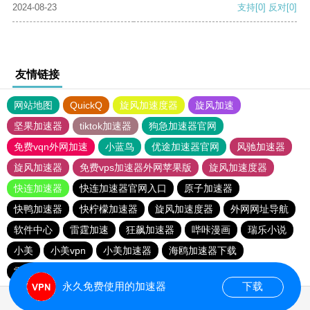
2024-08-23
支持
[0]
反对
[0]
友情链接
网站地图
QuickQ
旋风加速度器
旋风加速
坚果加速器
tiktok加速器
狗急加速器官网
免费vqn外网加速
小蓝鸟
优途加速器官网
风驰加速器
旋风加速器
免费vps加速器外网苹果版
旋风加速度器
快连加速器
快连加速器官网入口
原子加速器
快鸭加速器
快柠檬加速器
旋风加速度器
外网网址导航
软件中心
雷霆加速
狂飙加速器
哔咔漫画
瑞乐小说
小美
小美vpn
小美加速器
海鸥加速器下载
雷霆加速下载
海鸥加速度
雷霆加速版ins
雷霆加速
永久免费使用的加速器
下载