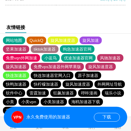
友情链接
网站地图
QuickQ
旋风加速度器
旋风加速
坚果加速器
tiktok加速器
狗急加速器官网
免费vqn外网加速
小蓝鸟
优途加速器官网
风驰加速器
旋风加速器
免费vps加速器外网苹果版
旋风加速度器
快连加速器
快连加速器官网入口
原子加速器
快鸭加速器
快柠檬加速器
旋风加速度器
外网网址导航
软件中心
雷霆加速
狂飙加速器
哔咔漫画
瑞乐小说
小美
小美vpn
小美加速器
海鸥加速器下载
雷霆加速下载
海鸥加速度
雷霆加速版ins
雷霆加速
永久免费使用的加速器
下载
0.016064s
首页
安卓
苹果
排行
推荐