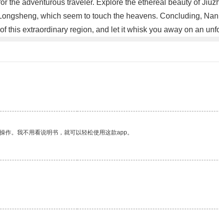
r the adventurous traveler. Explore the ethereal beauty of Jiuzh
 of Longsheng, which seem to touch the heavens. Concluding, Nan
of this extraordinary region, and let it whisk you away on an un
操作。我不用看说明书，就可以轻松使用这款app。