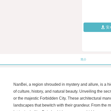
安
简介
NanBei, a region shrouded in mystery and allure, is a hi
of culture, history, and natural beauty. Unveiling the s
or the majestic Forbidden City. These architectural marve
landscapes that bewitch with their grandeur. From the mys