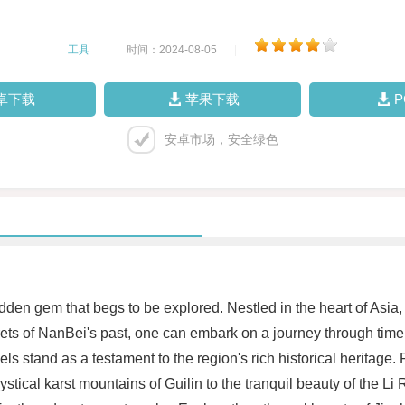
工具
|
时间：2024-08-05
|
卓下载
苹果下载
安卓市场，安全绿色
dden gem that begs to be explored. Nestled in the heart of Asia,
ecrets of NanBei's past, one can embark on a journey through tim
ls stand as a testament to the region's rich historical heritage.
tical karst mountains of Guilin to the tranquil beauty of the Li