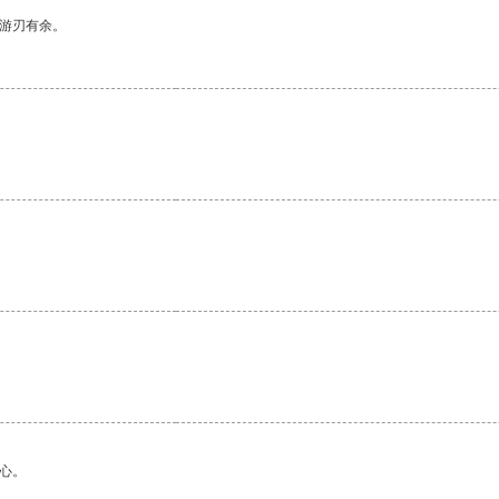
中游刃有余。
心。