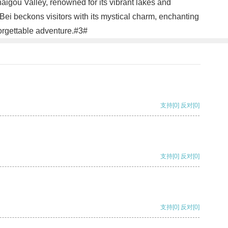
aigou Valley, renowned for its vibrant lakes and
Bei beckons visitors with its mystical charm, enchanting
forgettable adventure.#3#
支持
[0]
反对
[0]
支持
[0]
反对
[0]
支持
[0]
反对
[0]